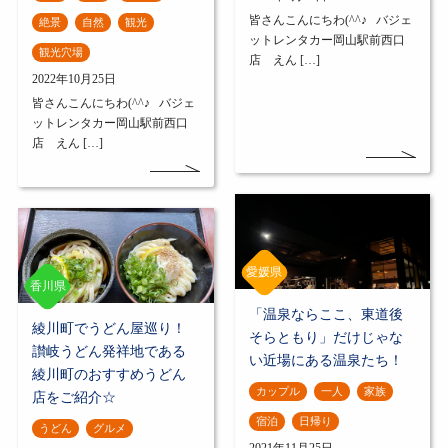
皆さんこんにちわ(^^♪ バジェ
絶景
自然
観光
ットレンタカー岡山駅前西口
観光穴場
店 えん […]
2022年10月25日
皆さんこんにちわ(^^♪ バジェ
ットレンタカー岡山駅前西口
店 えん […]
愛媛県
香川県
「温泉ならここ、東道後
綾川町でうどん屋巡り！
そらともり」だけじゃな
讃岐うどん発祥地である
い近場にある温泉たち！
綾川町のおすすめうどん
カップル
一人
家族
店をご紹介☆
宿泊
日帰り
うどん
グルメ