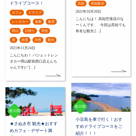
ドライブコース！
高知
高知観光
2021年10月20日
カフェ
ドライブ
こんにちは！ 高知空港店のな
レンタカー
倉敷
夜景
ーくんです。 今回は高知でも
岡山
日帰り
景色
有名な観光 […]
海
絶景
自然
観光
2021年11月24日
こんにちわ！ バジェットレン
タカー岡山駅前西口店えんち
ゃんです(-“ […]
香川県
香川県
小豆島を車で行く！おす
★さぬき市 観光★おすす
すめドライブコースをご
めカフェ・デザート満
紹介！！！