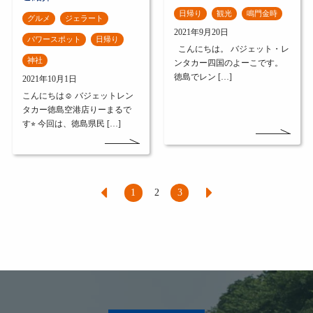
日帰り
観光
鳴門金時
グルメ
ジェラート
2021年9月20日
パワースポット
日帰り
こんにちは。 バジェット・レ
神社
ンタカー四国のよーこです。
徳島でレン […]
2021年10月1日
こんにちは☺︎ バジェットレン
タカー徳島空港店りーまるで
す⭐︎ 今回は、徳島県民 […]
1
2
3