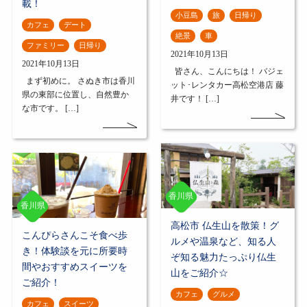
載！
小豆島
旅
日帰り
カフェ
デート
絶景
車
ファミリー
日帰り
2021年10月13日
2021年10月13日
皆さん、こんにちは！ バジェ
まず初めに。 さぬき市は香川
ット･レンタカー高松空港店 藤
県の東部に位置し、自然豊か
井です！ […]
な市です。 […]
香川県
香川県
高松市 仏生山を散策！グ
こんぴらさんこそ食べ歩
ルメや温泉など、知る人
き！体験談を元に所要時
ぞ知る魅力たっぷり仏生
間やおすすめスイーツを
山をご紹介☆
ご紹介！
カフェ
グルメ
カフェ
スイーツ