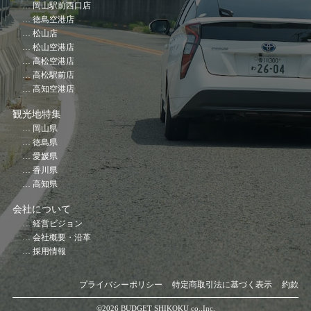
岡山駅前西口店
徳島空港店
松山店
松山空港店
高松空港店
高松駅前店
高知空港店
観光地特集
岡山県
徳島県
愛媛県
香川県
高知県
会社について
経営ビジョン
会社概要・沿革
採用情報
プライバシーポリシー
特定商取引法に基づく表示
約款
©️2026 BUDGET SHIKOKU co.,Inc.