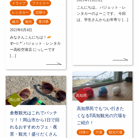
2021年11月25日
ドライブ
ファミリー
こんにちは。 バジェット・レ
レンタカー
日帰り
ンタカーのよーこです。 今回
は、学生さんからお年寄り […]
綾川
観光
香川県
2022年6月4日
みなさんこんにちは！
࿐✩.*˚ バジェット・レンタカ
ー高松空港店 にっしーです
[…]
高知県
岡山県
高知県民でもつい行きた
倉敷観光はこれでバッチ
くなる⁉高知観光の穴場を
リ！！岡山市から1日で回
ご紹介！
れるおすすめカフェ・夜
日帰り
穴場
観光穴場
景・観光！盛りだくさん