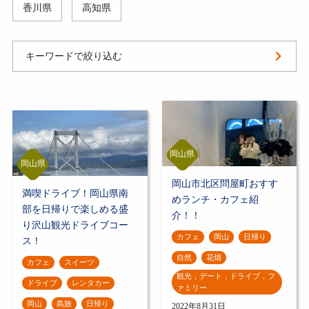
香川県
高知県
キーワードで絞り込む
岡山県
岡山県
岡山市北区問屋町おすす
満喫ドライブ！岡山県南
めランチ・カフェ紹
部を日帰りで楽しめる盛
介！！
り沢山観光ドライブコー
カフェ
岡山
日帰り
ス！
自然
花畑
カフェ
スイーツ
観光，デート，ドライブ，フ
ドライブ
レンタカー
ァミリー
岡山
島旅
日帰り
2022年8月31日