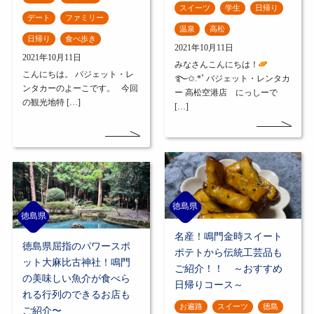
スイーツ
学生
日帰り
デート
ファミリー
温泉
高松
日帰り
食べ歩き
2021年10月11日
2021年10月11日
みなさんこんにちは！
こんにちは。 バジェット・レ
࿐✩.*˚ バジェット・レンタカ
ンタカーのよーこです。 今回
ー 高松空港店 にっしーで
の観光地特 […]
[…]
徳島県
徳島県
名産！鳴門金時スイート
徳島県屈指のパワースポ
ポテトから伝統工芸品も
ット大麻比古神社！鳴門
ご紹介！！ ～おすすめ
の美味しい魚介が食べら
日帰りコース～
れる行列のできるお店も
お遍路
スイーツ
徳島
ご紹介〜