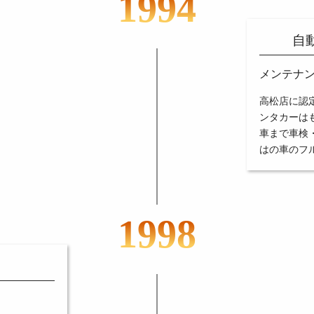
1994
自
メンテナ
高松店に認
ンタカーは
車まで車検
はの車のフ
1998