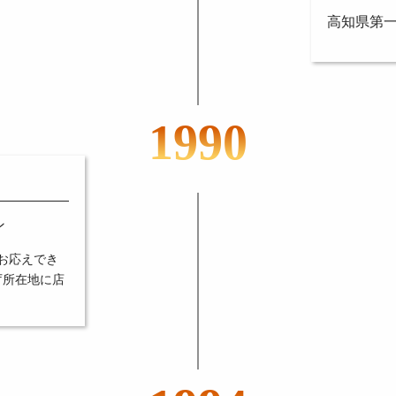
高知県第
1990
ン
お応えでき
庁所在地に店