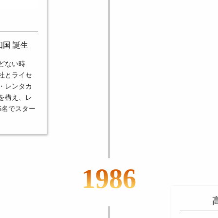
国 誕生
どない時
社とライセ
・レンタカ
を構え、レ
5名でスター
1986