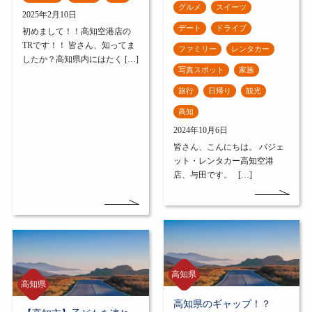
グルメ
スイーツ
2025年2月10日
デート
ドライブ
初めまして！！高知空港店の
TRです！！ 皆さん、知ってま
ファミリー
レンタカー
したか？高知県内にはたく […]
写真スポット
家族
旅行
日帰り
観光
高知
2024年10月6日
皆さん、こんにちは。 バジェ
ット・レンタカー高知空港
店、与田です。 […]
高知県
高知県
高知県のギャップ！？