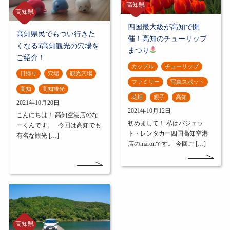
高知県
高知県
四国最大級が高知で開
高知県民でもつい行きた
催！高知のチューリップ
くなる⁉高知観光の穴場を
まつり
ご紹介！
カップル
チューリップ
日帰り
穴場
観光穴場
ファミリー
写真スポット
高知
高知観光
花畑
親子
高知
2021年10月20日
2021年10月12日
こんにちは！ 高知空港店のな
初めまして！ 私はバジェッ
ーくんです。 今回は高知でも
ト・レンタカー四国高知空港
有名な観光 […]
店のmaronです。 今回ご […]
高知県