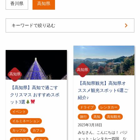
香川県
高知県
キーワードで絞り込む
高知県
高知県
【高知県観光】高知県オ
【高知県】高知で過ごす
ススメ観光スポット6選ご
クリスマス おすすめスポ
紹介♪
ット3選
ドライブ
レンタカー
イベント
旅行
高知
高知観光
イルミネーション
2025年3月18日
カップル
カフェ
みなさん、こんにちは！ バジ
ェット・レンタカー四国 な
クリスマス
グルメ