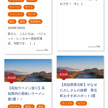
れです！ 今 […]
スイーツ
デート
ファミリー
ランチ
旅行
高知
高知観光
2026年3月6日
皆さん、こんにちは。 バジェ
ット・レンタカー高知空港
店、与田です。 […]
高知県
高知県
【高知県香北町】やなせ
【高知ラーメン巡り】高
たかしさんの故郷 香北
知県内の美味いラーメン
町おすすめスポット3選
屋3選！！
カップル
カフェ
ラーメン
美味い
高知