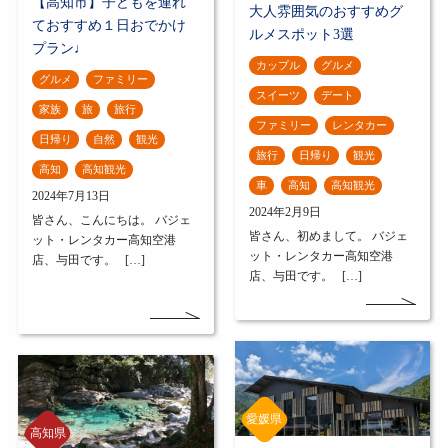
【高知市】子どもを連れ
大人雰囲気のおすすめグ
ておすすめ１日おでかけ
ルメスポット3選
プラン♩
カップル
グルメ
グルメ
ファミリー
スイーツ
デート
家族
旅
旅行
ファミリー
レンタカー
日帰り
自然
観光
旅行
日帰り
観光
高知
高知観光
車
高知
高知観光
2024年7月13日
2024年2月9日
皆さん、こんにちは。 バジェ
皆さん、初めまして。 バジェ
ット・レンタカー高知空港
ット・レンタカー高知空港
店、与田です。 […]
店、与田です。 […]
愛媛県
高知県