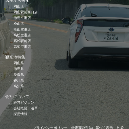
店舗から探す
岡山店
岡山駅前西口店
徳島空港店
松山店
松山空港店
高松空港店
高松駅前店
高知空港店
観光地特集
岡山県
徳島県
愛媛県
香川県
高知県
会社について
経営ビジョン
会社概要・沿革
採用情報
プライバシーポリシー
特定商取引法に基づく表示
約款