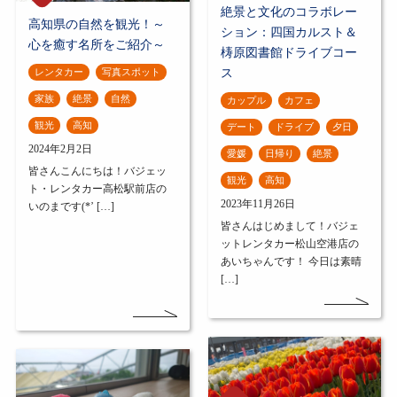
絶景と文化のコラボレー
高知県の自然を観光！～
ション：四国カルスト＆
心を癒す名所をご紹介～
梼原図書館ドライブコー
ス
レンタカー
写真スポット
家族
絶景
自然
カップル
カフェ
観光
高知
デート
ドライブ
夕日
2024年2月2日
愛媛
日帰り
絶景
皆さんこんにちは！バジェッ
観光
高知
ト・レンタカー高松駅前店の
2023年11月26日
いのまです(*’ […]
皆さんはじめまして！バジェ
ットレンタカー松山空港店の
あいちゃんです！ 今日は素晴
[…]