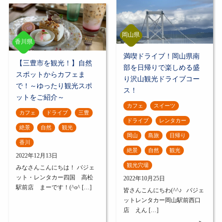
岡山県
香川県
満喫ドライブ！岡山県南
【三豊市を観光！】自然
部を日帰りで楽しめる盛
スポットからカフェま
り沢山観光ドライブコー
で！～ゆったり観光スポ
ス！
ットをご紹介～
カフェ
スイーツ
カフェ
ドライブ
三豊
ドライブ
レンタカー
絶景
自然
観光
岡山
島旅
日帰り
香川
絶景
自然
観光
2022年12月13日
観光穴場
みなさんこんにちは！ バジェ
ット・レンタカー四国 高松
2022年10月25日
駅前店 まーです！(^o^ […]
皆さんこんにちわ(^^♪ バジェ
ットレンタカー岡山駅前西口
店 えん […]