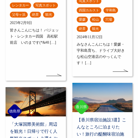
写真スポット
レンタカー
写真スポット
四国カルスト
宇和島
父母ヶ浜
絶景
観光
愛媛
松山
穴場
2025年2月9日
絶景
観光
皆さんこんにちは！ バジェッ
ト・レンタカー四国 高松駅
2024年11月12日
前店 いのまです(*&#8 […]
みなさんこんにちは！愛媛・
宇和島育ち、ドライブ大好き
な松山空港店のやっくんで
す！ […]
香川県
徳島県
【香川県宿泊施設3選】こ
「大塚国際美術館」周辺
んなところに泊まりた
を観光！日帰りで行く人
い！旅行の醍醐味宿泊施