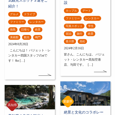
気観光スポット３選をご
設
紹介！
カップル
デート
グルメ
ドライブ
ファミリー
レンタカー
ファミリー
レンタカー
写真スポット
学生
徳島
日帰り
絶景
宿泊
旅行
絶景
美術館
観光
鳴門
香川県
高松
2024年8月28日
2024年2月16日
こんにちは！ バジェット・レ
皆さん、こんにちは。 バジェ
ンタカー四国スタッフのaiで
ット・レンタカー高知空港
す！ &n […]
店、与田です。 […]
愛媛県
高知県
絶景と文化のコラボレー