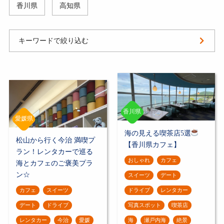
香川県
高知県
キーワードで絞り込む
香川県
愛媛県
海の見える喫茶店5選
松山から行く今治 満喫プ
【香川県カフェ】
ラン！レンタカーで巡る
おしゃれ
カフェ
海とカフェのご褒美プラ
ン☆
スイーツ
デート
カフェ
スイーツ
ドライブ
レンタカー
デート
ドライブ
写真スポット
喫茶店
レンタカー
今治
愛媛
海
瀬戸内海
絶景