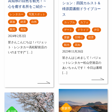
高知県の自然を観光！～
ション：四国カルスト＆
心を癒す名所をご紹介～
梼原図書館ドライブコー
ス
レンタカー
写真スポット
家族
絶景
自然
カップル
カフェ
観光
高知
デート
ドライブ
夕日
2024年2月2日
愛媛
日帰り
絶景
皆さんこんにちは！バジェッ
観光
高知
ト・レンタカー高松駅前店の
2023年11月26日
いのまです(*’ […]
皆さんはじめまして！バジェ
ットレンタカー松山空港店の
あいちゃんです！ 今日は素晴
[…]
愛媛県
香川県