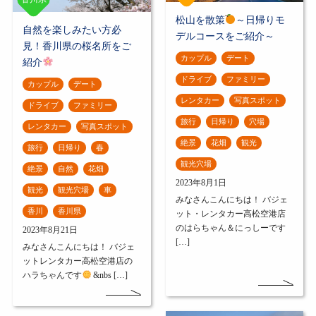
松山を散策
～日帰りモ
自然を楽しみたい方必
デルコースをご紹介～
見！香川県の桜名所をご
カップル
デート
紹介
ドライブ
ファミリー
カップル
デート
レンタカー
写真スポット
ドライブ
ファミリー
旅行
日帰り
穴場
レンタカー
写真スポット
絶景
花畑
観光
旅行
日帰り
春
観光穴場
絶景
自然
花畑
2023年8月1日
観光
観光穴場
車
みなさんこんにちは！ バジェ
香川
香川県
ット・レンタカー高松空港店
のはらちゃん＆にっしーです
2023年8月21日
[…]
みなさんこんにちは！ バジェ
ットレンタカー高松空港店の
ハラちゃんです
&nbs […]