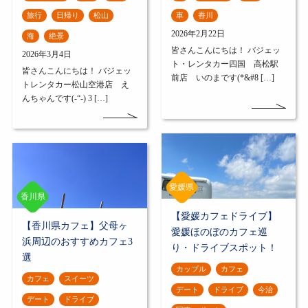
旅行
日帰り
松山
車
香川
2026年2月22日
海
絶景
皆さんこんにちは！ バジェッ
2026年3月4日
ト・レンタカー四国 高松駅
皆さんこんにちは！ バジェッ
前店 いのまです(*&#8 […]
トレンタカー松山空港店 え
んちゃんです(-“-) 3 […]
愛媛県
香川県
【愛媛カフェドライブ】
【香川県カフェ】父母ヶ
愛媛ほのぼのカフェ巡
浜周辺のおすすめカフェ3
り・ドライブスポット！
選
カップル
カフェ
カフェ
スイーツ
デート
ドライブ
今治
デート
ドライブ