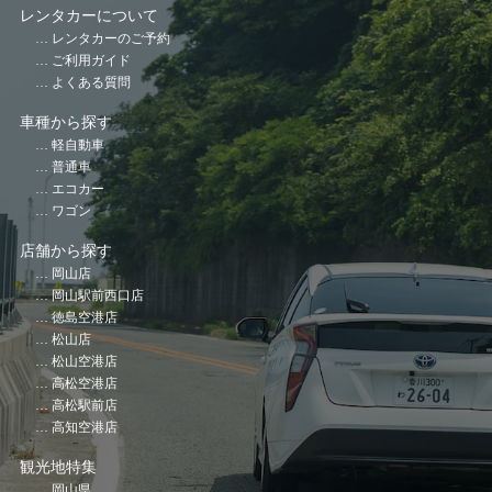
レンタカーについて
レンタカーのご予約
ご利用ガイド
よくある質問
車種から探す
軽自動車
普通車
エコカー
ワゴン
店舗から探す
岡山店
岡山駅前西口店
徳島空港店
松山店
松山空港店
高松空港店
高松駅前店
高知空港店
観光地特集
岡山県