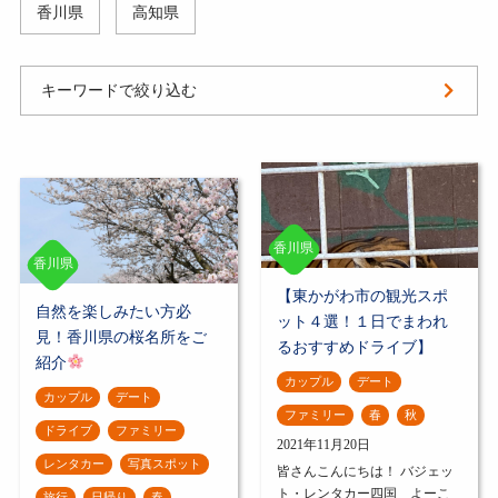
香川県
高知県
キーワードで絞り込む
香川県
香川県
【東かがわ市の観光スポ
自然を楽しみたい方必
ット４選！１日でまわれ
見！香川県の桜名所をご
るおすすめドライブ】
紹介
カップル
デート
カップル
デート
ファミリー
春
秋
ドライブ
ファミリー
2021年11月20日
レンタカー
写真スポット
皆さんこんにちは！ バジェッ
ト・レンタカー四国 よーこ
旅行
日帰り
春