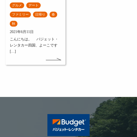
グルメ
デート
ファミリー
日帰り
春
秋
2021年6月11日
こんにちは。 バジェット・
レンタカー四国、よーこです
[…]