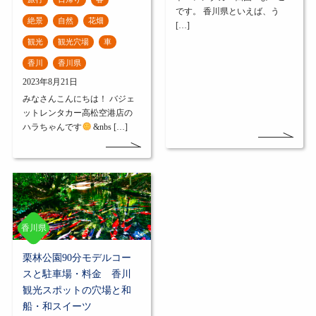
です。 香川県といえば、う
絶景
自然
花畑
[…]
観光
観光穴場
車
香川
香川県
2023年8月21日
みなさんこんにちは！ バジェ
ットレンタカー高松空港店の
ハラちゃんです
&nbs […]
香川県
栗林公園90分モデルコー
スと駐車場・料金 香川
観光スポットの穴場と和
船・和スイーツ