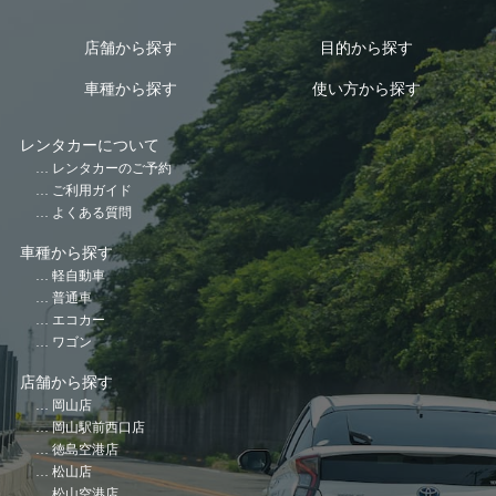
店舗から探す
目的から探す
車種から探す
使い方から探す
レンタカーについて
レンタカーのご予約
ご利用ガイド
よくある質問
車種から探す
軽自動車
普通車
エコカー
ワゴン
店舗から探す
岡山店
岡山駅前西口店
徳島空港店
松山店
松山空港店