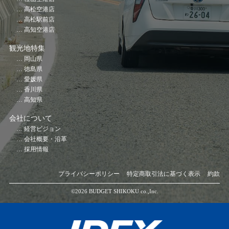
高松空港店
高松駅前店
高知空港店
観光地特集
岡山県
徳島県
愛媛県
香川県
高知県
会社について
経営ビジョン
会社概要・沿革
採用情報
プライバシーポリシー
特定商取引法に基づく表示
約款
©️2026 BUDGET SHIKOKU co.,Inc.