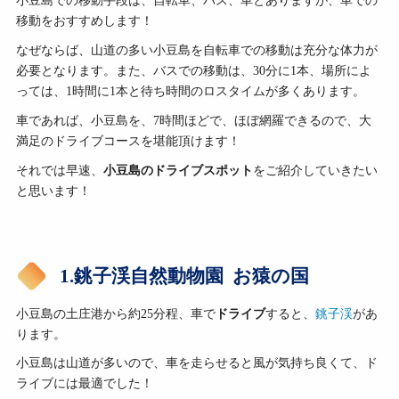
小豆島での移動手段は、自転車、バス、車とありますが、車での
移動をおすすめします！
なぜならば、山道の多い小豆島を自転車での移動は充分な体力が
必要となります。また、バスでの移動は、30分に1本、場所によ
っては、1時間に1本と待ち時間のロスタイムが多くあります。
車であれば、小豆島を、7時間ほどで、ほぼ網羅できるので、大
満足のドライブコースを堪能頂けます！
それでは早速、
小豆島のドライブスポット
をご紹介していきたい
と思います！
1.銚子渓自然動物園 お猿の国
小豆島の土庄港から約25分程、車で
ドライブ
すると、
銚子渓
があ
ります。
小豆島は山道が多いので、車を走らせると風が気持ち良くて、ド
ライブには最適でした！