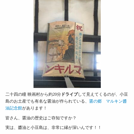
二十四の瞳 映画村から約20分
ドライブ
して見えてくるのが、小豆
島のお土産でも有名な醤油が作られている、
醤の郷 マルキン醬
油記念館
があります！
皆さん、醤油の歴史はご存知ですか？
実は、醬油と小豆島は、非常に縁が深いんです！！