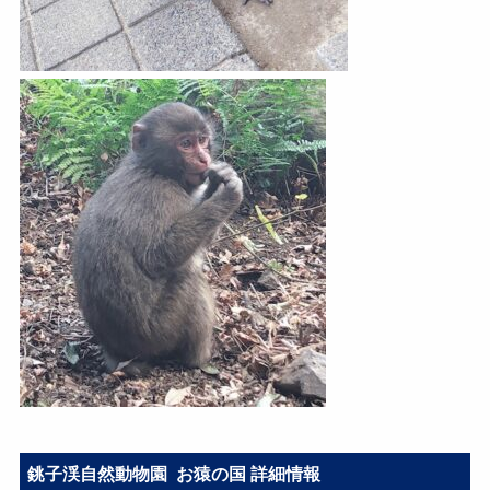
銚子渓自然動物園 お猿の国 詳細情報