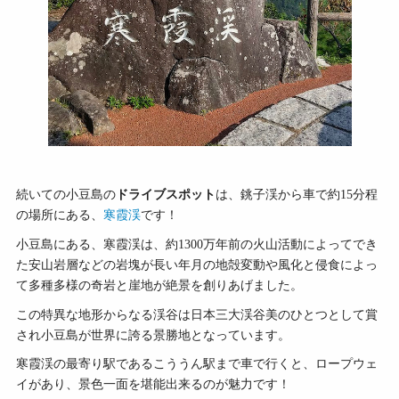
続いての小豆島の
ドライブスポット
は、銚子渓から車で約15分程
の場所にある、
寒霞渓
です！
小豆島にある、
寒霞渓は、約
1300
万年前の火山活動によってでき
た安山岩層などの岩塊が長い年月の地殻変動や風化と侵食によっ
て多種多様の奇岩と崖地が絶景を創りあげました。
この特異な地形からなる渓谷は日本三大渓谷美のひとつとして賞
され小豆島が世界に誇る景勝地となっています。
寒霞渓の最寄り駅であるこううん駅まで車で行くと、ロープウェ
イがあり、景色一面を堪能出来るのが魅力です！