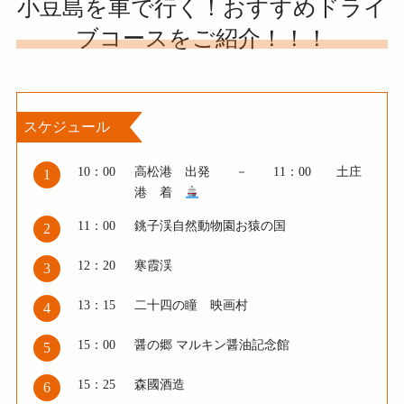
小豆島を車で行く！おすすめドライ
ブコースをご紹介！！！
スケジュール
10：00
高松港 出発 － 11：00 土庄
1
港 着
11：00
銚子渓自然動物園お猿の国
2
12：20
寒霞渓
3
13：15
二十四の瞳 映画村
4
15：00
醤の郷 マルキン醤油記念館
5
15：25
森國酒造
6