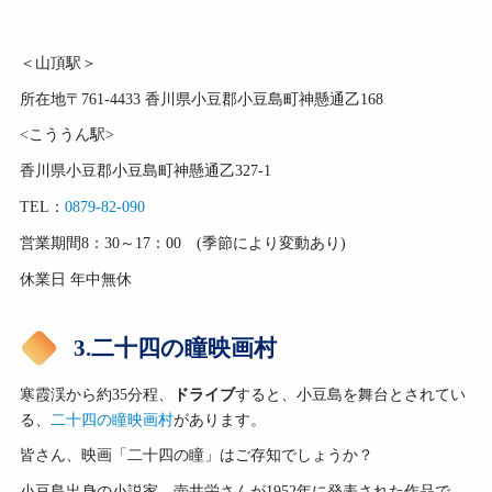
＜山頂駅＞
所在地〒761-4433 香川県小豆郡小豆島町神懸通乙168
<こううん駅>
香川県小豆郡小豆島町神懸通乙327-1
TEL：
0879-82-090
営業期間8：30～17：00 (季節により変動あり)
休業日 年中無休
3.二十四の瞳映画村
寒霞渓から約35分程、
ドライブ
すると、小豆島を舞台とされてい
る、
二十四の瞳映画村
があります。
皆さん、映画「二十四の瞳」はご存知でしょうか？
小豆島出身の小説家、壺井栄さんが1952年に発表された作品で