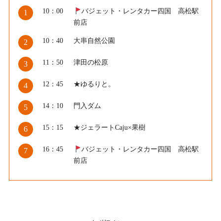
10：00
バジェット・レンタカー四国 高松駅
1
前店
10：40
大串自然公園
2
11：50
津田の松原
3
12：45
★ゆるりと。
4
14：10
門入ダム
5
15：15
★ジェラートCaju×果樹
6
16：45
バジェット・レンタカー四国 高松駅
7
前店