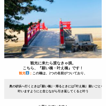
観光に来たら渡なきゃ損。
こちら、『願い橋・叶え橋』です！
観光
；
この橋は、2つの名前がついており、
奥の砂浜へ行くときは｢願い橋｣・帰るときには｢叶え橋｣
願いごとを心
叶いますようにと念じながら引き返してくると叶う