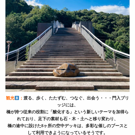
観光
；
渡る、歩く、たたずむ、つなぐ、出会う・・・門入ブリ
ッジには、
橋が持つ従来の役割に「酸化する」という新しいテーマを加得ら
れており、足下の素材も石・木・土へと移り変わり、
橋の途中に設けた8ヶ所の空中デッキは、
多彩な催しのブースと
して利用できようになっているそうです。