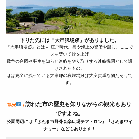
下りた先には『大串狼場跡』がありました。
『大串狼場跡』とは＝ 江戸時代。島や海上の警備や船に、ここで
火を焚いて煙を上げ
戦争の合図や事件を知らせ連絡をやり取りする連絡機関として設
けされたもの。
ほぼ完全に残っている大串岬の狼煙場跡は大変貴重な物だそうで
す。
訪れた市の歴史も知りながらの観光もあり
観光
；
ですよね。
公園周辺には『さぬき市野外音楽広場テアトロン』『さぬきワイ
ナリー』などもあります！