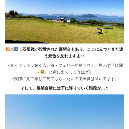
観光
；
双眼鏡が設置された展望台もあり、ここに立つとまた違
う景色を見れますよ
《青くキラキラ輝く広い海・フェリーや島も見え、思わず『綺麗
～
』と声に出てしまうほど》
※実際に見て感じて見てもらいたいので画像は除いてます。
そして、展望台横には下に降りていく
階段が…?!