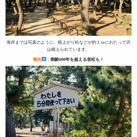
海岸までは写真のように、根上がり松などが約１㎞にわたって沢
山植えられています。
観光
；
樹齢600年を超える老松も！