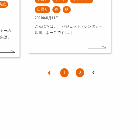
島旅
日帰り
春
秋
2021年6月11日
こんにちは。 バジェット・レンタカー
タカーの
四国、よーこです […]
特集は、
1
2
3