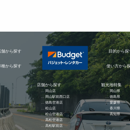
店舗から探す
目的から探
車種から探す
使い方から
店舗から探す
観光地特集
岡山店
岡山県
岡山駅前西口店
徳島県
徳島空港店
愛媛県
松山店
香川県
松山空港店
高知県
高松空港店
高松駅前店