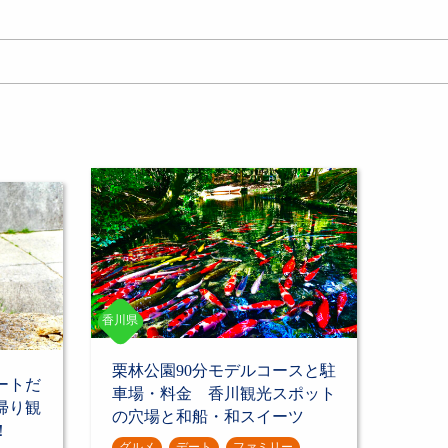
香川県
栗林公園90分モデルコースと駐
ートだ
車場・料金 香川観光スポット
帰り観
の穴場と和船・和スイーツ
！
グルメ
デート
ファミリー