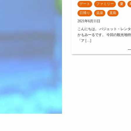
デート
ファミリー
夏
日帰り
温泉
直島
2021年6月11日
こんにちは。 バジェット・レン
かもみーるです。 今回の観光地
「ア […]