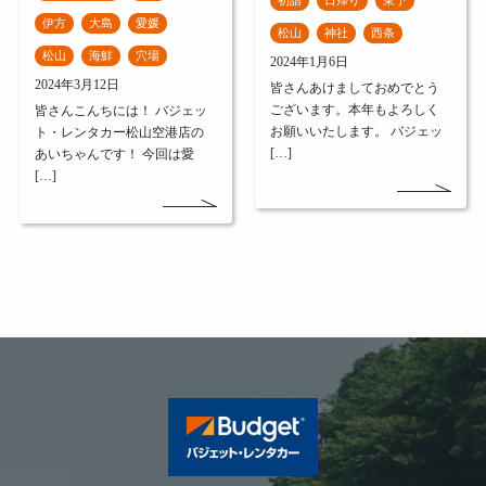
初詣
日帰り
東予
伊方
大島
愛媛
松山
神社
西条
松山
海鮮
穴場
2024年1月6日
2024年3月12日
皆さんあけましておめでとう
ございます。本年もよろしく
皆さんこんちには！ バジェッ
お願いいたします。 バジェッ
ト・レンタカー松山空港店の
[…]
あいちゃんです！ 今回は愛
[…]