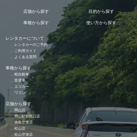
店舗から探す
目的から探す
車種から探す
使い方から探す
レンタカーについて
レンタカーのご予約
ご利用ガイド
よくある質問
車種から探す
軽自動車
普通車
エコカー
ワゴン
店舗から探す
岡山店
岡山駅前西口店
徳島空港店
松山店
松山空港店