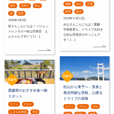
愛媛
松山
穴場
旅行
日帰り
松山
絶景
観光
海
絶景
2024年11月12日
2026年3月4日
みなさんこんにちは！愛媛・
皆さんこんにちは！ バジェッ
宇和島育ち、ドライブ大好き
トレンタカー松山空港店 え
な松山空港店のやっくんで
んちゃんです(-“-) 3 […]
す！ […]
愛媛県
愛媛県
松山から東予へ：美食と
愛媛県のおすすめ食べ物
風光明媚な景観、心躍る
スポット
ドライブの冒険
カフェ
グルメ
カフェ
グルメ
今治
しまなみ海道
今治