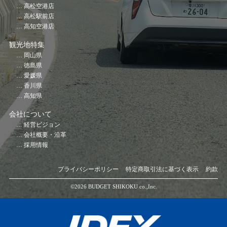
高松空港店
高松駅前店
高知空港店
観光地特集
岡山県
徳島県
愛媛県
香川県
高知県
会社について
経営ビジョン
会社概要・沿革
採用情報
プライバシーポリシー
特定商取引法に基づく表示
約款
©️2026 BUDGET SHIKOKU co.,Inc.