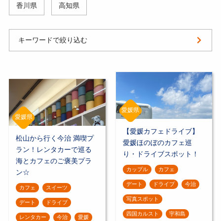
香川県
高知県
キーワードで絞り込む
愛媛県
愛媛県
【愛媛カフェドライブ】
松山から行く今治 満喫プ
愛媛ほのぼのカフェ巡
ラン！レンタカーで巡る
り・ドライブスポット！
海とカフェのご褒美プラ
カップル
カフェ
ン☆
デート
ドライブ
今治
カフェ
スイーツ
写真スポット
デート
ドライブ
四国カルスト
宇和島
レンタカー
今治
愛媛