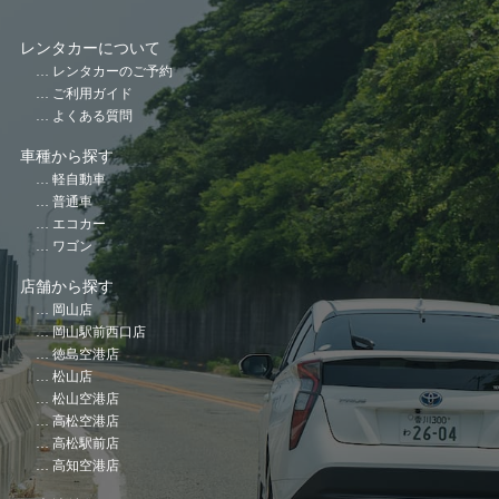
レンタカーについて
レンタカーのご予約
ご利用ガイド
よくある質問
車種から探す
軽自動車
普通車
エコカー
ワゴン
店舗から探す
岡山店
岡山駅前西口店
徳島空港店
松山店
松山空港店
高松空港店
高松駅前店
高知空港店