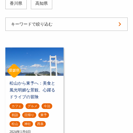
香川県
高知県
キーワードで絞り込む
愛媛県
松山から東予へ：美食と
風光明媚な景観、心躍る
ドライブの冒険
カフェ
グルメ
今治
初詣
日帰り
東予
松山
神社
西条
2024年1月6日