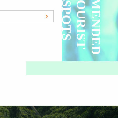
RECOMMENDED
T
U
R
I
S
T
P
O
T
S
O
S
おすすめ観光地