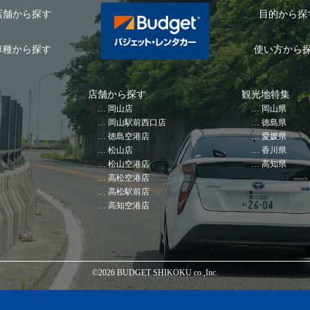
店舗から探す
目的から探
車種から探す
使い方から
店舗から探す
観光地特集
岡山店
岡山県
岡山駅前西口店
徳島県
徳島空港店
愛媛県
松山店
香川県
松山空港店
高知県
高松空港店
高松駅前店
高知空港店
©️2026 BUDGET SHIKOKU co.,Inc.