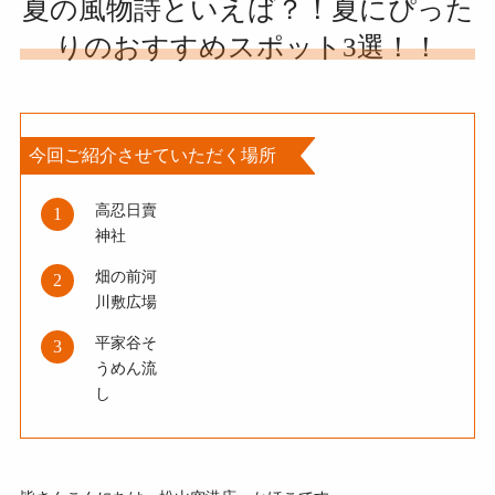
夏の風物詩といえば？！夏にぴった
りのおすすめスポット3選！！
今回ご紹介させていただく場所
高忍日賣
1
神社
畑の前河
2
川敷広場
平家谷そ
3
うめん流
し