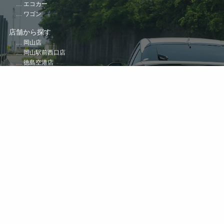
エコカー
ワゴン
店舗から探す
岡山店
岡山駅前西口店
徳島空港店
松山店
松山空港店
高松空港店
高松駅前店
高知空港店
観光地特集
岡山県
徳島県
愛媛県
香川県
高知県
会社について
経営ビジョン
会社概要・沿革